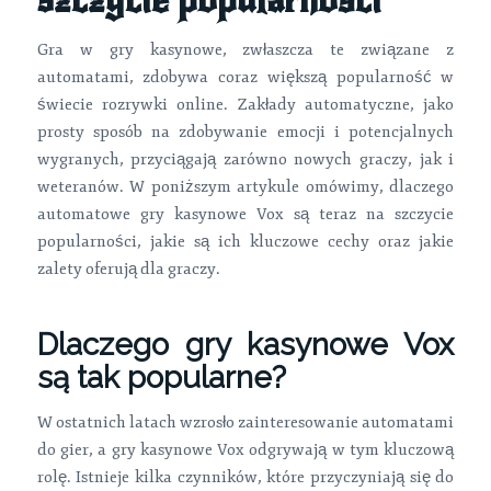
szczycie popularności
Gra w gry kasynowe, zwłaszcza te związane z
automatami, zdobywa coraz większą popularność w
świecie rozrywki online. Zakłady automatyczne, jako
prosty sposób na zdobywanie emocji i potencjalnych
wygranych, przyciągają zarówno nowych graczy, jak i
weteranów. W poniższym artykule omówimy, dlaczego
automatowe gry kasynowe Vox są teraz na szczycie
popularności, jakie są ich kluczowe cechy oraz jakie
zalety oferują dla graczy.
Dlaczego gry kasynowe Vox
są tak popularne?
W ostatnich latach wzrosło zainteresowanie automatami
do gier, a gry kasynowe Vox odgrywają w tym kluczową
rolę. Istnieje kilka czynników, które przyczyniają się do