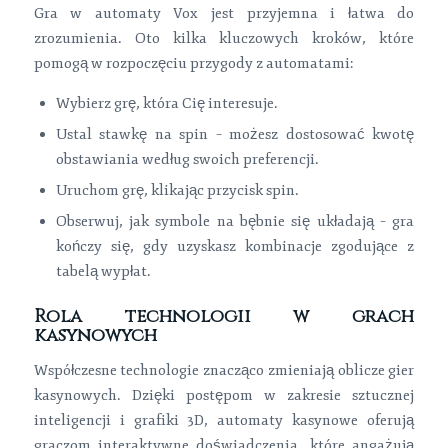
Gra w automaty Vox jest przyjemna i łatwa do
zrozumienia. Oto kilka kluczowych kroków, które
pomogą w rozpoczęciu przygody z automatami:
Wybierz grę, która Cię interesuje.
Ustal stawkę na spin – możesz dostosować kwotę
obstawiania według swoich preferencji.
Uruchom grę, klikając przycisk spin.
Obserwuj, jak symbole na bębnie się układają – gra
kończy się, gdy uzyskasz kombinacje zgodujące z
tabelą wypłat.
Rola technologii w grach
kasynowych
Współczesne technologie znacząco zmieniają oblicze gier
kasynowych. Dzięki postępom w zakresie sztucznej
inteligencji i grafiki 3D, automaty kasynowe oferują
graczom interaktywne doświadczenia, które angażują