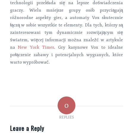
technologii przekłada się na lepsze doświadczenia
graczy. Wielu mniejsze grupy osób przyciągają
różnorodne aspekty gier, a automaty Vox skutecznie
łączą w sobie wszystkie te elementy. Dla tych, którzy są
zainteresowani tym dynamicznie rozwijającym się
światem, więcej informacji można znaleźć w artykule
na
New York Times
. Gry kasynowe Vox to idealne
połączenie zabawy i potencjalnych wygranych, które
warto wypróbować.
0
REPLIES
Leave a Reply