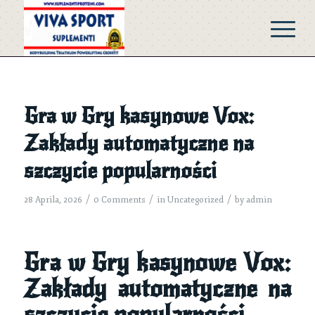
Gra w Gry kasynowe Vox:
Zakłady automatyczne na
szczycie popularności
/
/
/
28 Aprila, 2026
0 Comments
in
Uncategorized
by
admin
Gra w Gry kasynowe Vox:
Zakłady automatyczne na