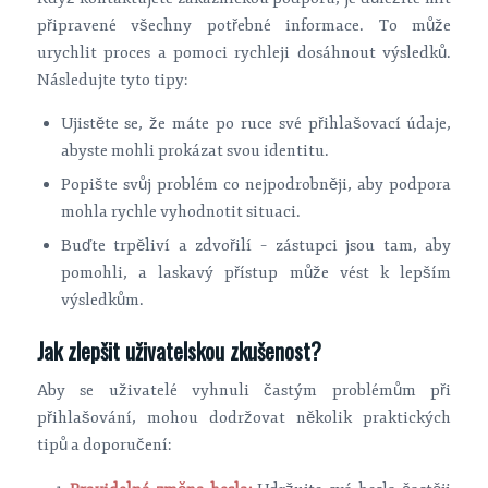
připravené všechny potřebné informace. To může
urychlit proces a pomoci rychleji dosáhnout výsledků.
Následujte tyto tipy:
Ujistěte se, že máte po ruce své přihlašovací údaje,
abyste mohli prokázat svou identitu.
Popište svůj problém co nejpodrobněji, aby podpora
mohla rychle vyhodnotit situaci.
Buďte trpěliví a zdvořilí – zástupci jsou tam, aby
pomohli, a laskavý přístup může vést k lepším
výsledkům.
Jak zlepšit uživatelskou zkušenost?
Aby se uživatelé vyhnuli častým problémům při
přihlašování, mohou dodržovat několik praktických
tipů a doporučení: