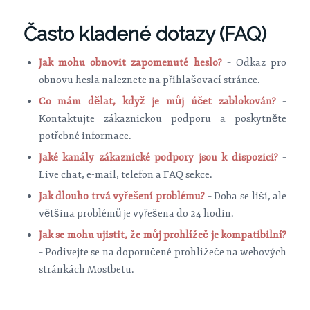
Často kladené dotazy (FAQ)
Jak mohu obnovit zapomenuté heslo?
– Odkaz pro
obnovu hesla naleznete na přihlašovací stránce.
Co mám dělat, když je můj účet zablokován?
–
Kontaktujte zákaznickou podporu a poskytněte
potřebné informace.
Jaké kanály zákaznické podpory jsou k dispozici?
–
Live chat, e-mail, telefon a FAQ sekce.
Jak dlouho trvá vyřešení problému?
– Doba se liší, ale
většina problémů je vyřešena do 24 hodin.
Jak se mohu ujistit, že můj prohlížeč je kompatibilní?
– Podívejte se na doporučené prohlížeče na webových
stránkách Mostbetu.