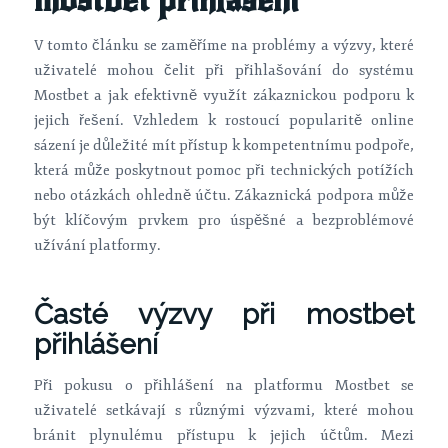
mostbet přihlášení
V tomto článku se zaměříme na problémy a výzvy, které
uživatelé mohou čelit při přihlašování do systému
Mostbet a jak efektivně využít zákaznickou podporu k
jejich řešení. Vzhledem k rostoucí popularitě online
sázení je důležité mít přístup k kompetentnímu podpoře,
která může poskytnout pomoc při technických potížích
nebo otázkách ohledně účtu. Zákaznická podpora může
být klíčovým prvkem pro úspěšné a bezproblémové
užívání platformy.
Časté výzvy při mostbet
přihlášení
Při pokusu o přihlášení na platformu Mostbet se
uživatelé setkávají s různými výzvami, které mohou
bránit plynulému přístupu k jejich účtům. Mezi