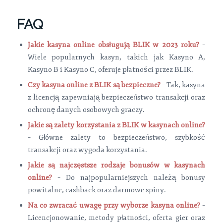
FAQ
Jakie kasyna online obsługują BLIK w 2023 roku?
–
Wiele popularnych kasyn, takich jak Kasyno A,
Kasyno B i Kasyno C, oferuje płatności przez BLIK.
Czy kasyna online z BLIK są bezpieczne?
– Tak, kasyna
z licencją zapewniają bezpieczeństwo transakcji oraz
ochronę danych osobowych graczy.
Jakie są zalety korzystania z BLIK w kasynach online?
– Główne zalety to bezpieczeństwo, szybkość
transakcji oraz wygoda korzystania.
Jakie są najczęstsze rodzaje bonusów w kasynach
online?
– Do najpopularniejszych należą bonusy
powitalne, cashback oraz darmowe spiny.
Na co zwracać uwagę przy wyborze kasyna online?
–
Licencjonowanie, metody płatności, oferta gier oraz