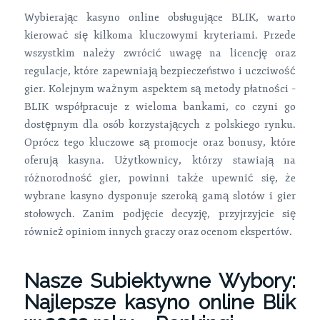
Wybierając kasyno online obsługujące BLIK, warto
kierować się kilkoma kluczowymi kryteriami. Przede
wszystkim należy zwrócić uwagę na licencję oraz
regulacje, które zapewniają bezpieczeństwo i uczciwość
gier. Kolejnym ważnym aspektem są metody płatności –
BLIK współpracuje z wieloma bankami, co czyni go
dostępnym dla osób korzystających z polskiego rynku.
Oprócz tego kluczowe są promocje oraz bonusy, które
oferują kasyna. Użytkownicy, którzy stawiają na
różnorodność gier, powinni także upewnić się, że
wybrane kasyno dysponuje szeroką gamą slotów i gier
stołowych. Zanim podjęcie decyzję, przyjrzyjcie się
również opiniom innych graczy oraz ocenom ekspertów.
Nasze Subiektywne Wybory:
Najlepsze kasyno online Blik