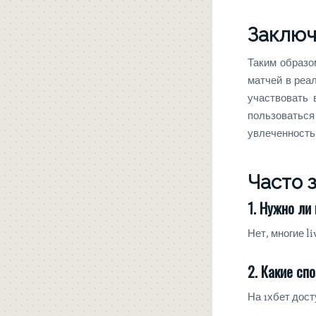
Заклю
Таким образо
матчей в реа
участвовать 
пользоватьс
увлеченность 
Часто 
1. Нужно ли 
Нет, многие l
2. Какие сп
На 1хбет дост