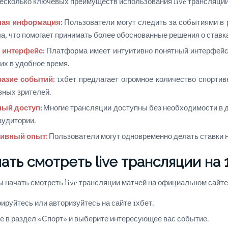
есколько ключевых преимуществ использования live трансляций 
ная информация:
Пользователи могут следить за событиями в
а, что помогает принимать более обоснованные решения о ставк
 интерфейс:
Платформа имеет интуитивно понятный интерфейс,
их в удобное время.
азие событий:
1хбет предлагает огромное количество спортив
зных зрителей.
ый доступ:
Многие трансляции доступны без необходимости в 
аудитории.
тивный опыт:
Пользователи могут одновременно делать ставки 
чать смотреть live трансляции на 
ы начать смотреть live трансляции матчей на официальном сайт
ируйтесь или авторизуйтесь на сайте 1хбет.
е в раздел «Спорт» и выберите интересующее вас событие.