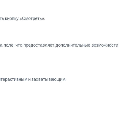
ть кнопку «Смотреть».
а поле, что предоставляет дополнительные возможности
 интерактивным и захватывающим.