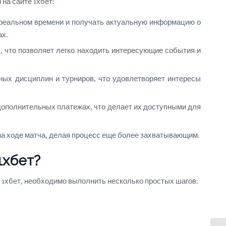
на сайте 1хбет:
 реальном времени и получать актуальную информацию о
ах.
 что позволяет легко находить интересующие события и
ных дисциплин и турниров, что удовлетворяет интересы
дополнительных платежах, что делает их доступными для
на ходе матча, делая процесс еще более захватывающим.
1хбет?
е 1хбет, необходимо выполнить несколько простых шагов: