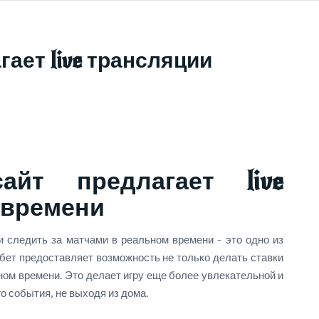
ает live трансляции
йт предлагает live
 времени
 следить за матчами в реальном времени – это одно из
ет предоставляет возможность не только делать ставки
ном времени. Это делает игру еще более увлекательной и
 события, не выходя из дома.